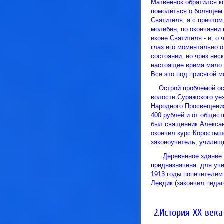
Матвеенок обратился к
помолиться о болящем 
Святителя, я с причтом
молебен, по окончании 
иконе Святителя - и, о
глаз его моментально 
состоянии, но чрез нес
настоящее время мало п
Все это под присягой м
Острой проблемой оста
волости Суражского уе
Народного Просвещения
400 рублей и от общес
был священник Алексан
окончил курс Коростыш
законоучитель, училищн
Деревянное здание шк
предназначена для учен
1913 годы попечителем 
Левдик (закончил педаг
2.История XX века