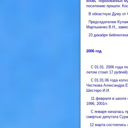
вновь образованных му
поселению прошли: Кост
В областную Думу от С
Председателем Кулажск
Мартыненко В.Н., замес
23 декабря библиотека 
2006 год
С 01.01. 2006 года под
летом стоил 17 рублей)
С 01.01.06 года колхо
Честкова Александра Е
Шестеро И.И.
11 февраля в школе со
1996, 2001гг.
С января началась пре
смертью депутата Сураж
12 марта состоялись в