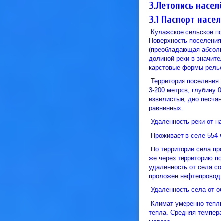
3.Летопись насе
3.1 Паспорт насе
Кулажское сельское по
Поверхность поселения
(преобладающая абсолют
долиной реки в значите
карстовые формы релье
Территория поселения 
3-200 метров, глубину 0
извилистые, дно песчан
равнинных.
Удаленность реки от на
Проживает в селе 554 ч
По территории села пр
же через территорию п
удаленность от села со
проложен нефтепровод
Удаленность села от об
Климат умеренно теплый
тепла. Средняя темпера