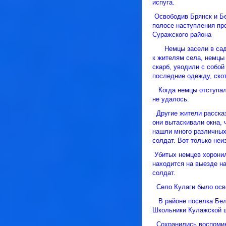
испуга.
Освободив Брянск и Бе
полосе наступления пр
Суражского района
Немцы засели в садах,
к жителям села, немцы 
скарб, уводили с собой
последние одежду, скот
Когда немцы отступали
не удалось.
Другие жители рассказ
они вытаскивали окна, 
нашли много различных
солдат. Вот только неи
Убитых немцев хоронили
находится на выезде н
солдат.
Село Кулаги было осво
В районе поселка Белк
Школьники Кулажской 
Сохранились воспомина