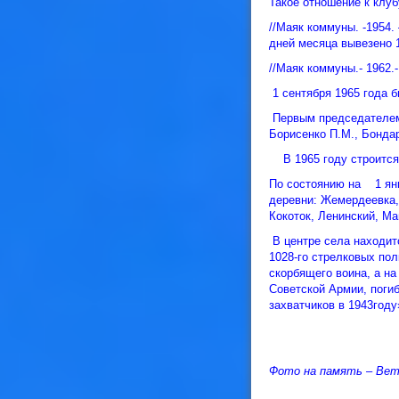
Такое отношение к клу
//Маяк коммуны. -1954.
дней месяца вывезено 
//Маяк коммуны.- 1962.
1 сентября 1965 года б
Первым председателем 
Борисенко П.М., Бондар
В 1965 году строится 
По состоянию на 1 янв
деревни: Жемердеевка, 
Кокоток, Ленинский, Ма
В центре села находитс
1028-го стрелковых пол
скорбящего воина, а н
Советской Армии, поги
захватчиков в 1943году
Фото на память – Вет