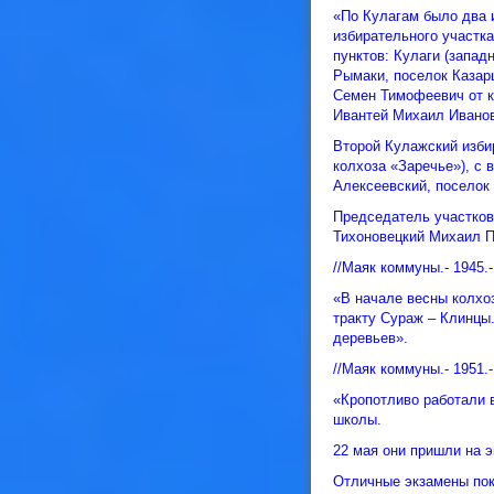
«По Кулагам было два 
избирательного участк
пунктов: Кулаги (запад
Рымаки, поселок Казар
Семен Тимофеевич от к
Ивантей Михаил Иванов
Второй Кулажский избир
колхоза «Заречье»), с 
Алексеевский, поселок
Председатель участков
Тихоновецкий Михаил П
//Маяк коммуны.- 1945.-
«В начале весны колхо
тракту Сураж – Клинцы
деревьев».
//Маяк коммуны.- 1951.-
«Кропотливо работали 
школы.
22 мая они пришли на 
Отличные экзамены пок