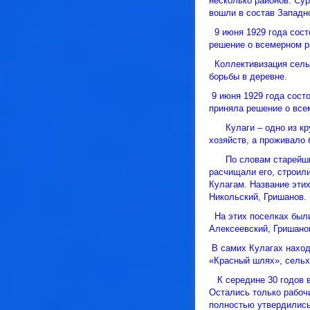
несколько районов. Сур
вошли в состав Западно
9 июня 1929 года сост
решение о всемерном р
Коллективизация сельс
борьбы в деревне.
9 июня 1929 года сост
приняла решение о все
Кулаги – одно из круп
хозяйств, а проживало 
По словам старейших ж
расчищали его, строил
Кулагам. Название эти
Никольский, Гришанов
На этих поселках были
Алексеевский, Гришано
В самих Кулагах наход
«Красный шлях», сельх
К середине 30 годов в
Остались только рабочи
полностью утвердились