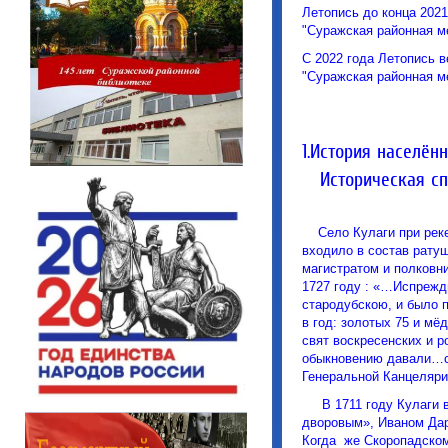
Летопись до конца 202
"Суражская районная м
C 2022 года Летопись 
"Суражская районная м
1.История населён
Историческая сп
Село Кулаги при реке 
входило в состав рату
магистратом и полковн
1727 году : «…Испрежд
стародубскою, и было п
в год: золотых 75 и мё
свят воскресенских и р
обыкновению давали…сен
Генеральной Канцелярии
В 1711 году Кулаги в
дворовым», Иваном Дар
Когда же Скоропадском