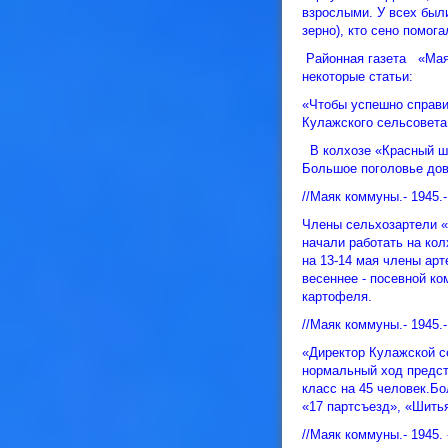
взрослыми. У всех были
зерно), кто сено помог
Районная газета «Мая
некоторые статьи:
«Чтобы успешно справи
Кулажского сельсовета 
В колхозе «Красный шл
Большое поголовье дов
//Маяк коммуны.- 1945.-
Члены сельхозартели «
начали работать на ко
на 13-14 мая члены арт
весеннее - посевной ко
картофеля.
//Маяк коммуны.- 1945.-
«Директор Кулажской с
нормальный ход предст
класс на 45 человек.Б
«17 партсъезд», «Шить
//Маяк коммуны.- 1945. 