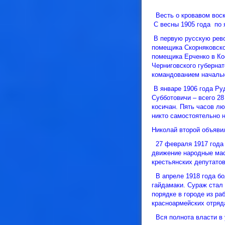
Весть о кровавом вос
С весны 1905 года по я
В первую русскую рево
помещика Скорняковско
помещика Ерченко в Ко
Черниговского губернат
командованием начальн
В январе 1906 года Ру
Субботовичи – всего 28
косичан. Пять часов лю
никто самостоятельно н
Николай второй объявил
27 февраля 1917 года 
движение народные мас
крестьянских депутато
В апреле 1918 года бо
гайдамаки. Сураж стал
порядке в городе из р
красноармейских отряд
Вся полнота власти в 