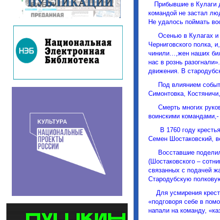
Прибывшие в Кулаги дл
командой не застал люд
Не удалось поймать во
Осенью в Кулагах и б
Черниговского полка, и
чинили…,жен наших бил
нас в рознь разогнали»
движения. В стародубс
Под влиянием событий
Симонтовка, Костяничи
Смерть многих руковод
воинскими командами,-
В 1760 году крестьяне
Семен Шостаковский, в
Восставшие поделили
(Шостаковского – сотни
связанных с подачей ж
Стародубскую полковую
Для усмирения крестья
«подговоря себе в пом
напали на команду, «ка