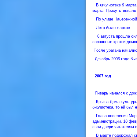
В библиотеке 9 марта
марта. Присутствовало 
По улице Набережной И
Лето было жаркое.
6 августа прошла силь
сорванные крыши домов
После урагана началис
Декабрь 2006 года был
2007 год
Январь начался с дож
Крыша Дома культуры п
библиотека, то ей был 
Глава поселения Марты
администрации. 18 фев
свои двери читателям в
В марте подорожал свет,