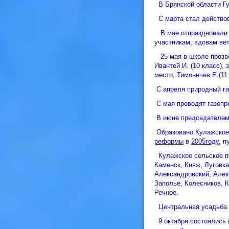
В Брянской области Гу
С марта стал действов
В мае отпраздновали 6
участникам, вдовам ве
25 мая в школе прозве
Ивантей И. (10 класс),
место; Тимоничев Е.(11
С апреля природный газ
С мая проводят газопр
В июне председателем
Образовано Кулажское 
реформы
в
2005году
, 
Кулажское сельское по
Каменск, Княж, Луговка
Александровский, Алек
Заполье, Колесников, 
Речное.
Центральная усадьба н
9 октября состоялись 