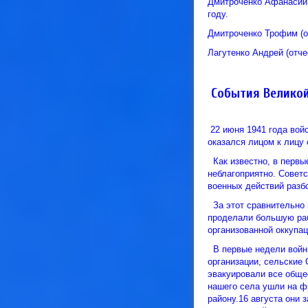
Дмитроченко Афанасий 
году.
Дмитроченко Трофим (о
Лагутенко Андрей (отче
События Великой
22 июня 1941 года вой
оказался лицом к лицу
Как известно, в первы
неблагоприятно. Советс
военных действий разб
За этот сравнительно 
проделали большую раб
организованной оккупац
В первые недели войн
организации, сельские
эвакуировали все обще
нашего села ушли на ф
району.16 августа они 