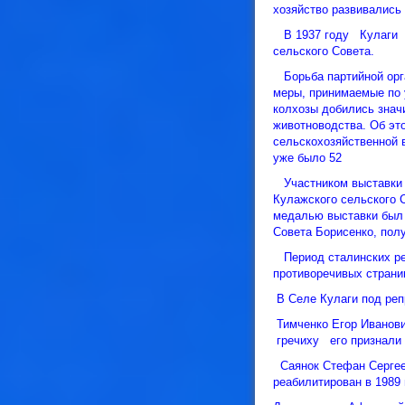
хозяйство развивались
В 1937 году Кулаги в
сельского Совета.
Борьба партийной орга
меры, принимаемые по 
колхозы добились знач
животноводства. Об эт
сельскохозяйственной в
уже было 52
Участником выставки 1
Кулажского сельского 
медалью выставки был 
Совета Борисенко, полу
Период сталинских реп
противоречивых страни
В Селе Кулаги под реп
Тимченко Егор Иванович
гречиху его признали 
Саянок Стефан Сергееви
реабилитирован в 1989 