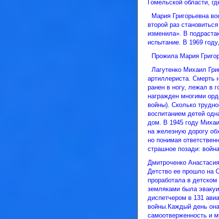
Гомельской области, гд
Мария Григорьевна восп
второй раз становиться
изменила». В подраста
испытание. В 1969 году
Прожила Мария Григорь
Лагутенко Михаил Григ
артиллериста. Смерть н
ранен в ногу, лежал в 
награжден многими орд
войны). Сколько трудн
воспитанием детей одн
дом. В 1945 году Миха
на железную дорогу об
но понимая ответственн
страшное позади: война
Дмитроченко Анастасия
Детство ее прошло на 
проработала в детском
земляками была эвакуи
диспетчером в 131 авиа
войны.Каждый день она
самоотверженность и м