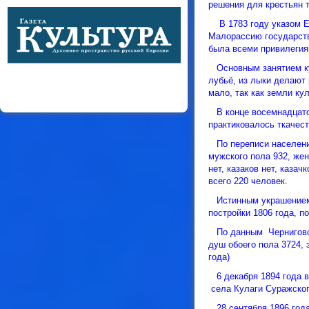
решения для крестьян т
В 1783 году указом Ек
Малорассию государств
была всеми привилегия
Основным занятием ку
лубьё, из лыки делают
мало, так как земли ку
В конце восемнадцатог
практиковалось ткачес
По переписи населени
мужского пола 932, жен
нет, казаков нет, каза
всего 220 человек.
Истинным украшением 
постройки 1806 года, 
По данным Черниговски
душ обоего пола 3724,
года)
6 декабря 1894 года в
села Кулаги Суражског
28 сентября 1896 года