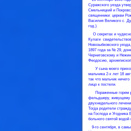
Суражского уезда утве
Смельницкий и Покровс
священники: церкви Ро
Василия Великого с. Д
год.).
О секретах и чудесно
Кулаги свидетельствов
Новозыбковского уезда,
1897 года за № 29, до
Черниговскому и Нежин
Феодосию, архиепископ
У сына моего прихожа
мальчика 2-х лет 18 ав
так что мальчик ничего
лицо к постели.
Пораженные горем род
фельдшеру, живущему в 
двухнедельного лечени
Тогда родители стражд
на Господа и Угодника 
больного святой водой
9-го сентября, в самы