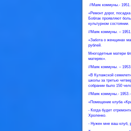
//Маяк коммуны.- 1951.
«Ремонт дорог, посадка
Боблак проявляют больш
культурном состоянии.
//Маяк коммуны. – 1951.
«Забота о женщинах ма
рублей.
Многодетные матери бл
матерях».
//Маяк коммуны. – 1953.
«В Кулажской семилетн
школы за третью четвер
собрании было 150 чел
//Маяк коммуны.- 1953.-
«Помещение клуба «Кра
- Когда будет отремон
Хроленко.
- Нужен мне ваш клуб, 