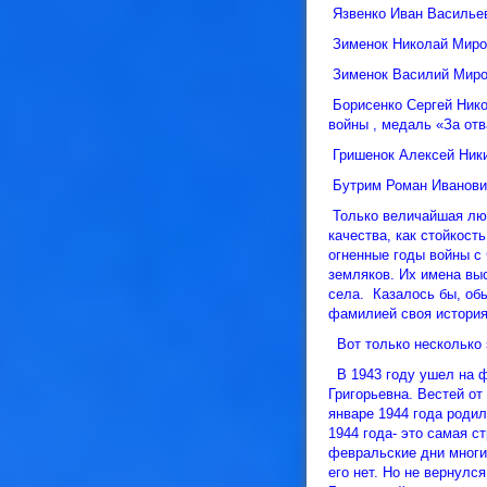
Язвенко Иван Васильев
Зименок Николай Мирон
Зименок Василий Мирон
Борисенко Сергей Нико
войны , медаль «За отв
Гришенок Алексей Ники
Бутрим Роман Иванович
Только величайшая люб
качества, как стойкост
огненные годы войны с
земляков. Их имена вы
села. Казалось бы, об
фамилией своя история,
Вот только несколько 
В 1943 году ушел на ф
Григорьевна. Вестей от
январе 1944 года роди
1944 года- это самая с
февральские дни многи
его нет. Но не вернулс