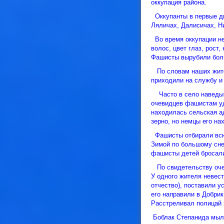
оккупация района.
Оккупанты в первые дн
Ляличах, Далиси
Во время оккупации не
волос, цвет глаз, рост
Фашисты вырубили боль
По словам наших жител
приходили на службу и
Часто в село наведыва
очевидцев фашистам у
находилась сельская а
зерно, но немцы его н
Фашисты отбирали всю 
Зимой по большому сне
фашисты детей бросали
По свидетельству очев
У одного жителя невест
отчество), поставили у
его направили в Добри
Расстреливал полицай и
Боблак Степанида мыла 