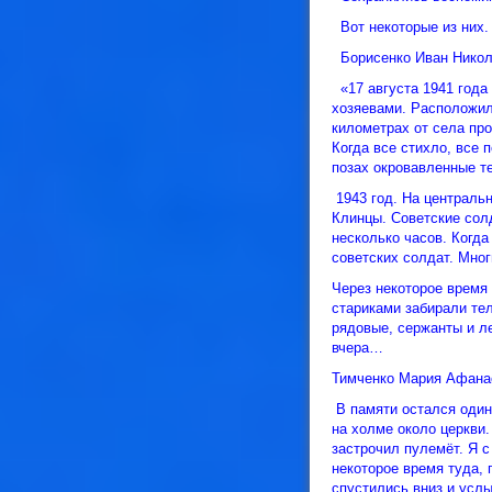
Вот некоторые из них.
Борисенко Иван Никола
«17 августа 1941 года
хозяевами. Расположили
километрах от села пр
Когда все стихло, все 
позах окровавленные те
1943 год. На централь
Клинцы. Советские сол
несколько часов. Когд
советских солдат. Мног
Через некоторое время
стариками забирали тел
рядовые, сержанты и л
вчера…
Тимченко Мария Афана
В памяти остался один
на холме около церкви
застрочил пулемёт. Я с
некоторое время туда, 
спустились вниз и услы