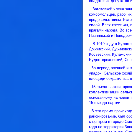
солдатских депутатов 
Заготовкой хлеба зан
комсомольцев, рабочих
продовольствием. Естес
силой. Всех крестьян,
врагами народа. Во все
Нивнянской и Новодроко
В 1919 году в Кулажск
Добрикский, Дубиновск
Косьевский, Кулажский
Руднетереховский, Сел
За период военной инт
упадок. Сельское хозяй
площади сократились н
15 съезд партии, прох
коллективизации сельс
основанному на новой 
15 съезда партии.
В это время происходя
районирование
,
был обр
с центром в городе Смо
года на территории Зап