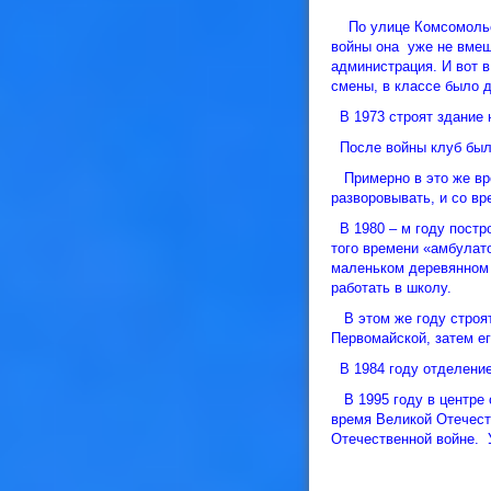
По улице Комсомольск
войны она уже не вмеща
администрация. И вот в
смены, в классе был
В 1973 строят здание н
После войны клуб был, 
Примерно в это же вре
разворовывать, и со в
В 1980 – м году постр
того времени «амбулато
маленьком деревянном 
работать в школу.
В этом же году строят
Первомайской, затем е
В 1984 году отделение 
В 1995 году в центре 
время Великой Отечест
Отечественной войне. 