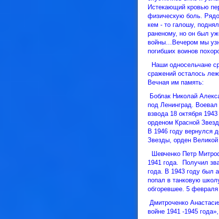
Истекающий кровью пер
физическую боль. Ряд
кем - то галошу, подня
раненому, но он был у
войны…Вечером мы узна
погибших воинов похоро
Наши односельчане сра
сражений осталось леж
Вечная им память:
Боблак Николай Алекса
под Ленинград. Воевал 
взвода 18 октября 1943
орденом Красной Звезды
В 1946 году вернулся 
Звезды, орден Великой
Шевченко Петр Митро
1941 года. Получил зв
года. В 1943 году был 
попал в танковую школу
обгоревшее. 5 февраля
Дмитроченко Анастасия
войне 1941 -1945 года»