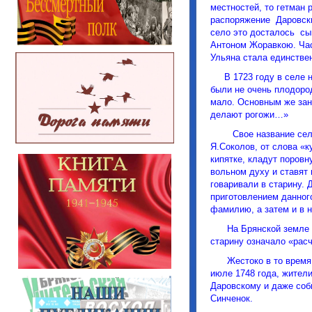
местностей, то гетман 
распоряжение Даровски
село это досталось сы
Антоном Жоравкою. Час
Ульяна стала единствен
В 1723 году в селе нас
были не очень плодоро
мало. Основным же зан
делают рогожи…»
Свое название село п
Я.Соколов, от слова «к
кипятке, кладут поровн
вольном духу и ставят 
говаривали в старину. 
приготовлением данног
фамилию, а затем и в н
На Брянской земле и 
старину означало «рас
Жестоко в то время п
июле 1748 года, жители
Даровскому и даже соб
Синченок.