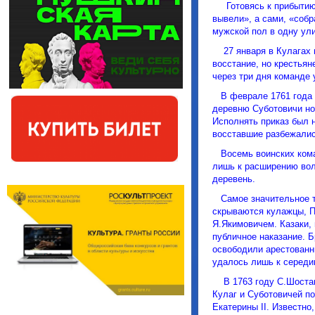
Готовясь к прибытию н
вывели», а сами, «собр
мужской пол в одну ул
27 января в Кулагах н
восстание, но крестьян
через три дня команде 
В феврале 1761 года п
деревню Суботовичи но
Исполнять приказ был 
восставшие разбежалис
Восемь воинских коман
лишь к расширению вол
деревень.
Самое значительное та
скрываются кулажцы, П
Я.Якимовичем. Казаки,
публичное наказание. 
освободили арестованн
удалось лишь к середин
В 1763 году С.Шостак
Кулаг и Суботовичей по
Екатерины II. Известно