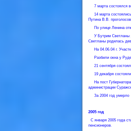
7 марта состоялся ве
14 марта состоялись в
Путина В.В. проголосов
По улице Ленина откр
У Бутрим Светланы ро
Светланы родилась дев
На 04.06.04 г. Участк
Разбили окна у Руде
21 сентября состоялс
19 декабря состоялись
На пост Губернатора 
администрации Суражск
За 2004 год умерло 
2005 год
С января 2005 года ст
пенсионеров.