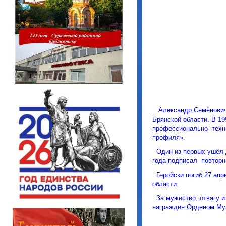
Александр Семёнович 
Брянской области. В 1
профессионально- техн
профиля».
Один из первых ушёл д
года подписал повторн
Геройски погиб 27 апре
области.
За мужество, отвагу и
награждён Орденом Муж