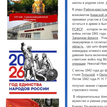
школы в родном селе. 
В ряды
Рабоче-крестья
вонкоматом
Киевской о
принимал участие в Со
остаться в армии и бы
РСФСР
, которое он о
войны летом 1941 года.
Западном фронте
. Уча
эвакуирован в госпита
область
, где шло фор
командира огневого взв
дивизия была включена
советских войск под Мо
операции
Николай Никод
С весны 1942 года до ф
стыке
Тульской
и
Орло
Летом 1942 года Н. Н.
получил звание старше
стрелового полка.
В оборонительных боях
мужество и умение упра
Кумово
Ульяновского р