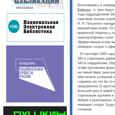
Включившись в операци
Брянска
, и, преследуя
года подразделения 34
танковым полком осво
Н. Н. Потужного наход
миномётным огнём. 23 
вражеской обороны у 
перегруппировку своих 
Эффективным огнём мин
немецких солдат и офи
23 сентября 1943 года
342-я стрелковая диви
342-м гвардейским. Опр
огнём противника форс
на левый берег реки в
обеспечили успешный ш
стремясь во что бы то 
предприняли 11 яростн
большой урон в живой 
стрелковым оружием и 
бойцов в рукопашную, в
немецких солдат. Будуч
сознание.