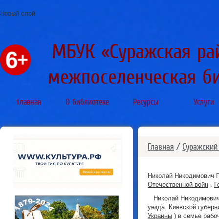
Новый слой
МБУК «Суражская ра
межпоселенческая б
Главная
О библиотеке
Ресурсы
Услуги
Главная
/
Суражский
Николай Никодимович П
Отечественной войн
.
Г
Николай Никодимович
уезда
Киевской губерн
Украины
) в семье рабо