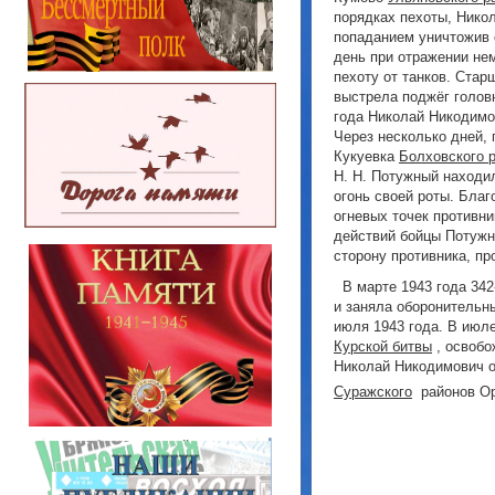
порядках пехоты, Нико
попаданием уничтожив 
день при отражении не
пехоту от танков. Стар
выстрела поджёг головн
года Николай Никодимо
Через несколько дней, 
Кукуевка
Болховского 
Н. Н. Потужный находи
огонь своей роты. Бла
огневых точек противни
действий бойцы Потуж
сторону противника, пр
В марте 1943 года 342
и заняла оборонительн
июля 1943 года. В июл
Курской битвы
, освобо
Николай Никодимович о
Суражского
районов Ор