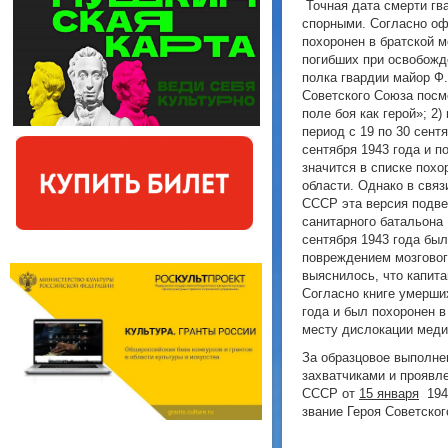
Точная дата смерти гва
спорными. Согласно оф
похоронен в братской м
погибших при освобожд
полка гвардии майор Ф.
Советского Союза посм
поле боя как герой»; 2
период с 19 по 30 сент
сентября 1943 года и 
значится в списке похо
области. Однако в свя
СССР эта версия подве
санитарного батальона 
сентября 1943 года бы
повреждением мозговог
выяснилось, что капит
Согласно книге умерших
года и был похоронен в
месту дислокации меди
За образцовое выполне
захватчиками и проявл
СССР от
15 января
1944
звание Героя Советско