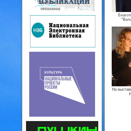
Благот
"Вол
На выстав
И