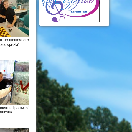
атно-шашечного
хматориУм"
екло и Графика"
ликова