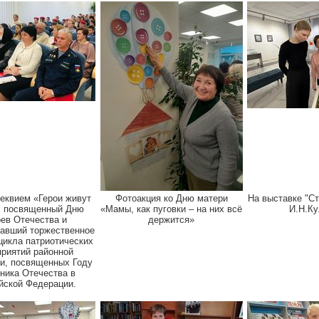
реквием «Герои живут
Фотоакция ко Дню матери
На выставке "Ст
, посвященный Дню
«Мамы, как пуговки – на них всё
И.Н.Ку
оев Отечества и
держится»
авший торжественное
цикла патриотических
риятий районной
и, посвященных Году
ника Отечества в
йской Федерации.