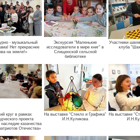
урно - музыкальный
Экскурсия "Маленькие
Участники шахм
ама! Нет прекраснее
исследователи в мире книг" в
клуба "Ша
ова на земле!»
Слищенской сельской
библиотеке
ий круг в рамках
На выставке "Стекло и Графика"
На выставке "Ст
едческого проекта
И.Н.Куликова
И.Н.Ку
 наследие казачества
патриотов Отечества»