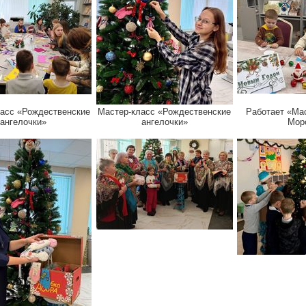
асс «Рождественские
Мастер‑класс «Рождественские
Работает «Ма
ангелочки»
ангелочки»
Мор