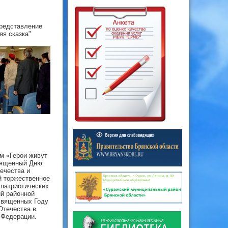
редставление
яя сказка"
м «Герои живут
вященный Дню
ечества и
 торжественное
 патриотических
й районной
священных Году
Отечества в
 Федерации.