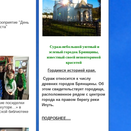
роприятие "День
ста"
Сураж-небольшой уютный и
зеленый городок Брянщины,
известный своей неповторимой
красотой
Гордимся историей края.
Сураж относится к числу
древних городов Брянщины. Об
этом свидетельствует городище,
расположенное рядом с центром
города на правом берегу реки
ие посиделки
Ипуть.
 хуторе…» в
ской библиотеке
ПОДРОБНЕЕ....