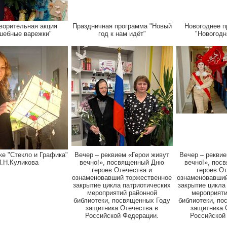
ворительная акция
Праздничная программа "Новый
Новогоднее п
шебные варежки"
год к нам идёт"
"Новогодн
ке "Стекло и Графика"
Вечер – реквием «Герои живут
Вечер – реквие
.Н.Куликова
вечно!», посвященный Дню
вечно!», пос
героев Отечества и
героев От
ознаменовавший торжественное
ознаменовавший
закрытие цикла патриотических
закрытие цикла
мероприятий районной
мероприяти
библиотеки, посвященных Году
библиотеки, по
защитника Отечества в
защитника 
Российской Федерации.
Российской