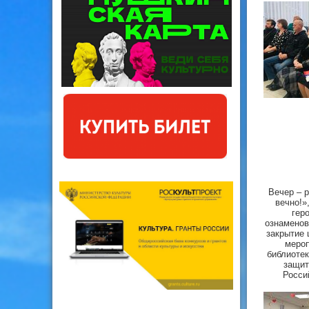
Вечер – 
вечно!»
гер
ознаменов
закрытие 
мероп
библиотек
защит
Росси