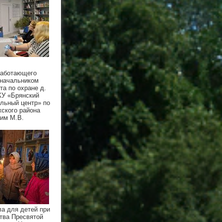
работающего
 начальником
та по охране д.
КУ «Брянский
льный центр» по
ского района
им М.В.
а для детей при
тва Пресвятой