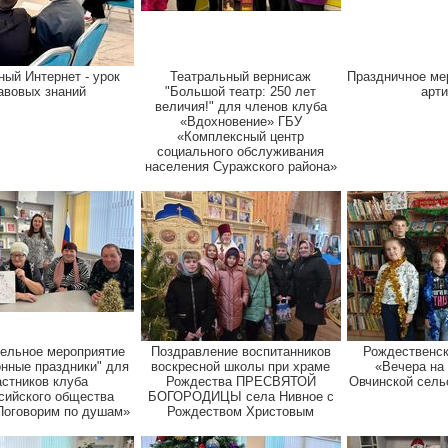
ный Интернет - урок
Театральный вернисаж
Праздничное ме
авовых знаний
"Большой театр: 250 лет
арти
величия!" для членов клуба
«Вдохновение» ГБУ
«Комплексный центр
социального обслуживания
населения Суражского района»
ельное мероприятие
Поздравление воспитанников
Рождественск
онные праздники" для
воскресной школы при храме
«Вечера на
астников клуба
Рождества ПРЕСВЯТОЙ
Овчинской сель
сийского общества
БОГОРОДИЦЫ села Нивное с
Поговорим по душам»
Рождеством Христовым