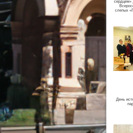
сердцем» 
Всерос
слепых «
День ист
па