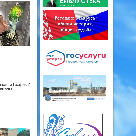
екло и Графика"
ликова