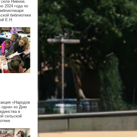
 селе Нивное,
ю 2024 года по
библиотекаря
ской библиотеки
ой Е.Н.
 акция «Народов
а одна» ко Дню
единства в
ой сельской
отеке