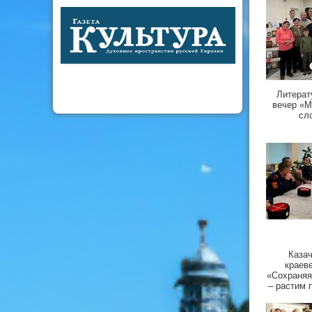
Литерат
вечер «М
сл
Казач
краев
«Сохраняя
– растим 