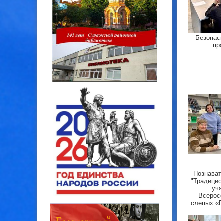
Безопас
пр
Познават
"Традици
уч
Всерос
слепых «