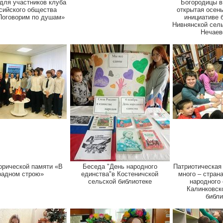
для участников клуба
Богородицы в
сийского общества
открытая осень
Поговорим по душам»
инициативе 
Нивнянской сель
Нечаев
орической памяти «В
Беседа "День народного
Патриотическая
радном строю»
единства"в Костеничской
много – стран
сельской библиотеке
народного 
Калинковск
библи