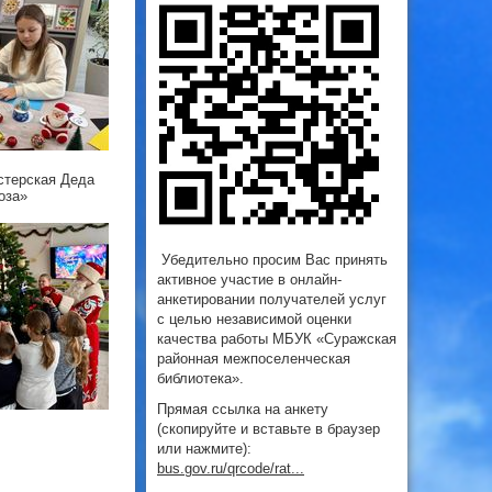
стерская Деда
оза»
Убедительно просим Вас принять
активное участие в онлайн-
анкетировании получателей услуг
с целью независимой оценки
качества работы МБУК «Суражская
районная межпоселенческая
библиотека».
Прямая ссылка на анкету
(скопируйте и вставьте в браузер
или нажмите):
bus.gov.ru/qrcode/rat...