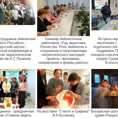
отрудников библиотеки
Семинар библиотечных
Встреча не
боте Российско -
работников «Год защитника
населения с
русской научно -
Отечества. Роль библиотек в
отдельного пос
еской конференции в
сохранении и популяризации
Андреевка Г
ом педагогическом
патриотического наследия:
пожарно-спасате
же им.А.С.Пушкина
проекты, программы,
охране Сураж
направления и формы работы»
Егельск
ионно - праздничная
На выставке "Стекло и Графика"
Воскресная школ
ма «Главное видеть
И.Н.Куликова
храме Рождес