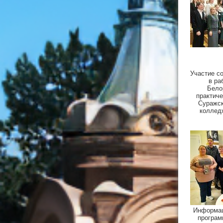
Участие с
в ра
Бело
практич
Суражск
коллед
Информац
програм